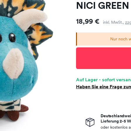
NICI GREEN
Preis
18,99 €
inkl. MwSt.,
zzg
Nur noch w
Auf Lager - sofort versan
Haben Sie eine Frage zum
Deutschlandwei
Lieferung 2-5 W
oder kostenlos 