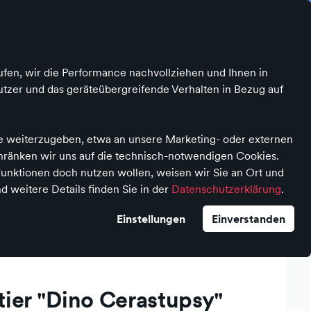
Fragen? Kontaktiert mich!
Kontrast
Mein Konto
Wunschliste
Warenkorb
ufen, wir die Performance nachvollziehen und Ihnen in
Marken
tiktok Live Stream
Mein Geschäft
tzer und das geräteübergreifende Verhalten in Bezug auf
te weiterzugeben, etwa an unsere Marketing- oder externen
chränken wir uns auf die technisch-notwendigen Cookies.
unktionen doch nutzen wollen, weisen wir Sie an Ort und
d weitere Details finden Sie in der
Datenschutzerklärung
.
Nici Kuscheltier "Dino Cerastupsy" NICI GREEN
Einstellungen
Einverstanden
tier "Dino Cerastupsy"