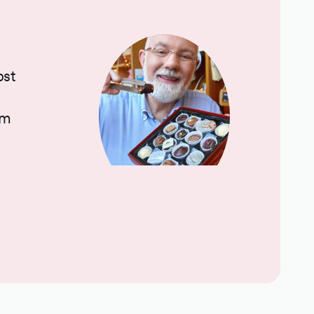
bst
em