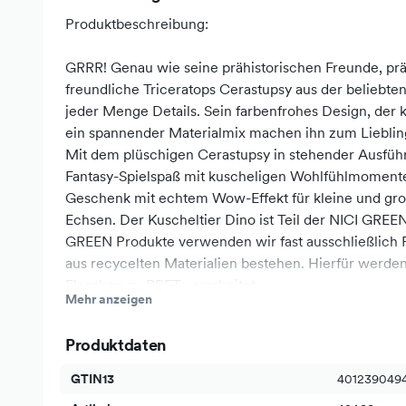
Produktbeschreibung:
GRRR! Genau wie seine prähistorischen Freunde, präs
freundliche Triceratops Cerastupsy aus der beliebten
jeder Menge Details. Sein farbenfrohes Design, der
ein spannender Materialmix machen ihn zum Lieblin
Mit dem plüschigen Cerastupsy in stehender Ausführ
Fantasy-Spielspaß mit kuscheligen Wohlfühlmomenten 
Geschenk mit echtem Wow-Effekt für kleine und gro
Echsen. Der Kuscheltier Dino ist Teil der NICI GREE
GREEN Produkte verwenden wir fast ausschließlich Pl
aus recycelten Materialien bestehen. Hierfür werden
Flaschen zu RPET verarbeitet.
Mehr anzeigen
Produktdetails:
Produktdaten
GTIN13
401239049
Höhe:
12 cm