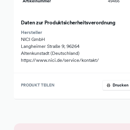
Artikelnummer
49466
Breite:
10 cm
Tiefe:
20 cm
Daten zur Produktsicherheitsverordnung
Hersteller
Artikeluntertyp:
Plüschtiere
NICI GmbH
Langheimer Straße 9; 96264
Produktlinie:
Dino 2024
Altenkunstadt (Deutschland)
https://www.nici.de/service/kontakt/
Batterien erforderlich:
nein
Tierart:
Dinosaurier
PRODUKT TEILEN
Drucken
Farbe:
Gelb, blau
Altersempfehlung:
ab 0 Monaten
Material:
Plüsch/Polyester recycl