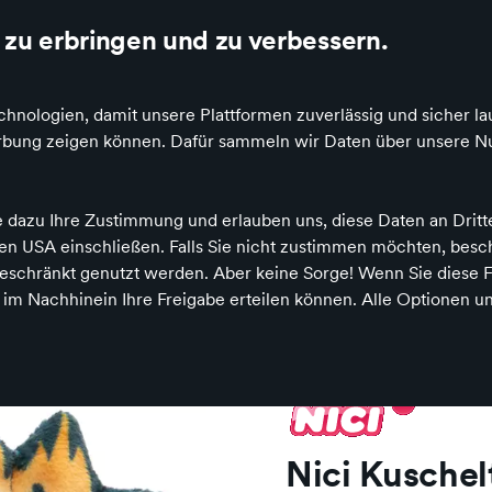
7 Sterne Bewertung bei Google
Die besten Einzelhändler Deutschlands online
zu erbringen und zu verbessern.
hnologien, damit unsere Plattformen zuverlässig und sicher la
eschenke
Kuscheltiere
Lokales
Angebote
Werbung zeigen können. Dafür sammeln wir Daten über unsere Nu
e dazu Ihre Zustimmung und erlauben uns, diese Daten an Drit
 den USA einschließen. Falls Sie nicht zustimmen möchten, bes
schränkt genutzt werden. Aber keine Sorge! Wenn Sie diese F
h im Nachhinein Ihre Freigabe erteilen können. Alle Optionen un
elzeuge
Puppen, Spielkombinationen & Spielzeugfiguren
Stofftiere
Nici Kuschel