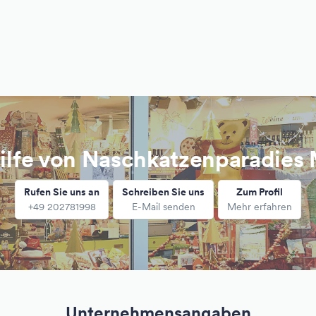
Hilfe von Naschkatzenparadies
Rufen Sie uns an
Schreiben Sie uns
Zum Profil
+49 202781998
E-Mail senden
Mehr erfahren
Unternehmensangaben