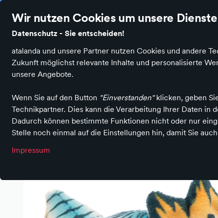
Naschkatzenparadies in Wuppertal
Stationärer Händler mit 4.
Wir nutzen Cookies um unsere Dienste 
Datenschutz - Sie entscheiden!
atalanda und unsere Partner nutzen Cookies und andere Tec
Produktkategorien
Schokoladen & Pralinen
G
Zukunft möglichst relevante Inhalte und personalisierte 
unsere Angebote.
Wenn Sie auf den Button
"Einverstanden"
klicken, geben Si
Technikpartner. Dies kann die Verarbeitung Ihrer Daten in
Dadurch können bestimmte Funktionen nicht oder nur einge
Stelle noch einmal auf die Einstellungen hin, damit Sie auc
Einkaufen im Naschkatzenparadies
Spielzeuge & Spiele
Spi
Impressum