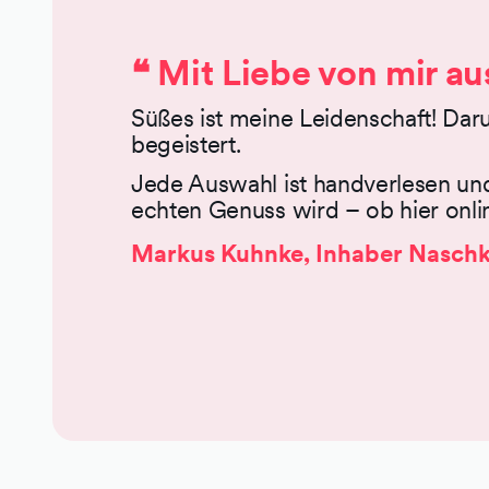
Material Füllung:
Füllwatte aus Polyester
❝ Mit Liebe von mir a
Produkt Familie:
NICI Dinos
Pflegehinweis:
waschbar im Schonwasc
Süßes ist meine Leidenschaft! Dar
begeistert.
Jede Auswahl ist handverlesen und
echten Genuss wird – ob hier onlin
Markus Kuhnke, Inhaber Naschk